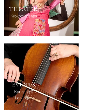
THEATER
Krokodiltheater
EVENTS
Konzerte
&
Lesungen